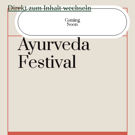
Direkt zum Inhalt wechseln
Coming
Soon
Ayurveda
Festival