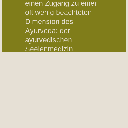
einen Zugang zu einer
oft wenig beachteten
Dimension des
Ayurveda: der
ayurvedischen
Seelenmedizin.
Du erfährst, wie
Ayurveda Gesundheit
nicht nur auf körperlicher
und geistiger Ebene
versteht, sondern auch
die Seele als