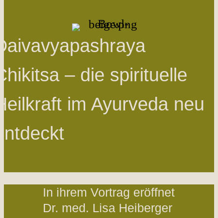
Daivavyapashraya
Chikitsa – die spirituelle
Heilkraft im Ayurveda neu
entdeckt
In ihrem Vortrag eröffnet
Dr. med. Lisa Heiberger