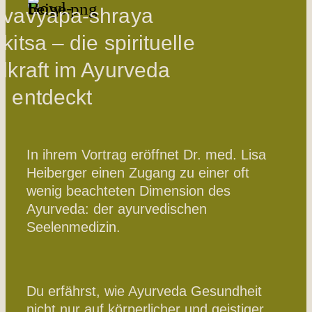
ivavyapa-shraya
kitsa – die spirituelle
lkraft im Ayurveda
u entdeckt
In ihrem Vortrag eröffnet Dr. med. Lisa
Heiberger einen Zugang zu einer oft
wenig beachteten Dimension des
Ayurveda: der ayurvedischen
Seelenmedizin.
Du erfährst, wie Ayurveda Gesundheit
nicht nur auf körperlicher und geistiger