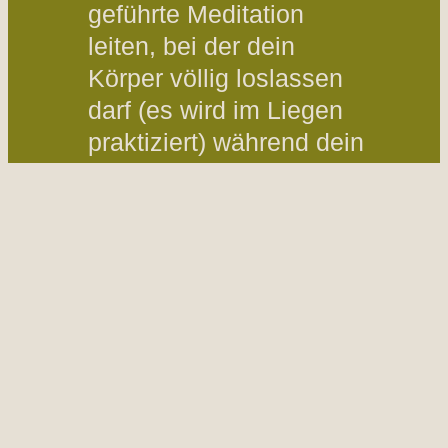
geführte Meditation
leiten, bei der dein
Körper völlig loslassen
darf (es wird im Liegen
praktiziert) während dein
Geist wach und
aufmerksam bleibt um
Schritt für Schritt tiefer
ins Unterbewusstsein
vorzudringen.
Effekte von Yoga Nidra
sind u.a.: