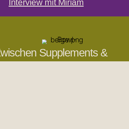
Interview mit Miriam
wischen Supplements &
ntuition - Ayurveda trifft
ährstoffmedizin
Supplements. Brauche ich
die wirklich? Wenn ja,