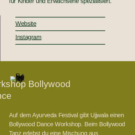
für Kinder und Erwachsene spezialisiert.
Website
Instagram
kshop Bollywood
nce
Auf dem Ayurveda Festival gibt Ujjwala einen
Bollywood Dance Workshop. Beim Bollywood
Tanz erlebst du eine Mischung aus